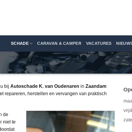
info@oudenaren.nl
SCHADE
CARAVAN & CAMPER
VACATURES
NIEUW
u bij
Autoschade K. van Oudenaren
in
Zaandam
Ope
 het repareren, herstellen en vervangen van praktisch
maa
vrij
an de
zat
 niet te
 doordat