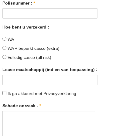
Polisnummer :
*
Hoe bent u verzekerd :
WA
WA + beperkt casco (extra)
Volledig casco (all risk)
Lease maatschappij (indien van toepassing) :
akkoord
Ik ga akkoord met
Privacyverklaring
Schade oorzaak :
*