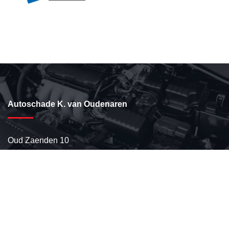
Autoschade K. van Oudenaren
Oud Zaenden 10
1506 PE Zaandam
Tel:
075-6164885
Fax: 075-6706123
e-mail:
info@oudenaren.nl