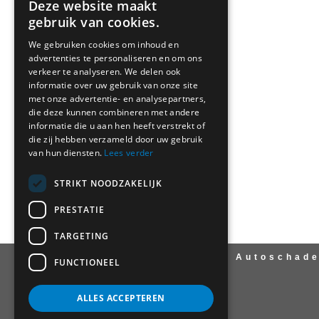
Deze website maakt
gebruik van cookies.
Tel:
075-6164885
We gebruiken cookies om inhoud en
Fax: 075-6706123
advertenties te personaliseren en om ons
e-mail:
info@oudenaren.nl
verkeer te analyseren. We delen ook
informatie over uw gebruik van onze site
met onze advertentie- en analysepartners,
die deze kunnen combineren met andere
informatie die u aan hen heeft verstrekt of
die zij hebben verzameld door uw gebruik
van hun diensten.
Lees verder
STRIKT NOODZAKELIJK
PRESTATIE
TARGETING
Copyright 2026 ©
Autoschade
FUNCTIONEEL
ALLES ACCEPTEREN