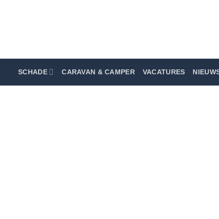
info@oudenaren.nl
SCHADE
CARAVAN & CAMPER
VACATURES
NIEUW
Privacyverklaring
Algemene voorwaarden