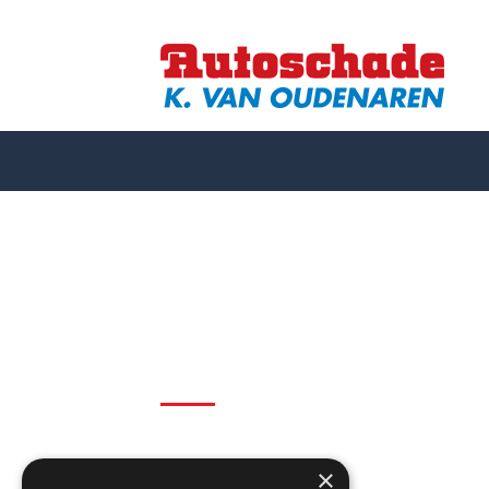
075-6164885
Ga
naar
inhoud
Autoschade K. van Oudenaren
Oud Zaenden 10
×
1506 PE Zaandam