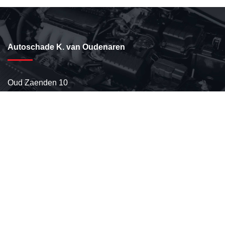
Autoschade K. van Oudenaren
Oud Zaenden 10
1506 PE Zaandam
Tel:
075-6164885
Fax: 075-6706123
e-mail:
info@oudenaren.nl