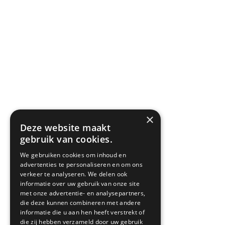
Privacyverklaring
Algemene voorwaarden
SITEMAP
×
Deze website maakt
gebruik van cookies.
We gebruiken cookies om inhoud en
advertenties te personaliseren en om ons
verkeer te analyseren. We delen ook
informatie over uw gebruik van onze site
met onze advertentie- en analysepartners,
die deze kunnen combineren met andere
informatie die u aan hen heeft verstrekt of
die zij hebben verzameld door uw gebruik