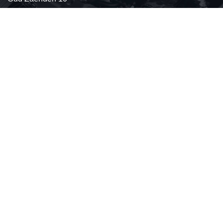
1506 PE Zaandam
Tel:
075-6164885
Fax: 075-6706123
e-mail:
info@oudenaren.nl
Privacyverklaring
Algemene voorwaarden